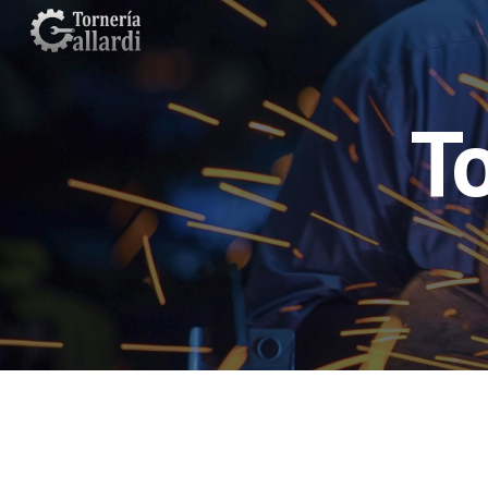
Sk
To